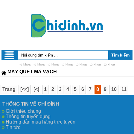
từ khóa
từ khóa
từ khóa
từ khóa
từ khóa
từ khóa
từ khóa
MÁY QUÉT MÃ VẠCH
Trang
[<<]
[<]
1
2
3
4
5
6
7
8
9
10
11
12
13
14
15
16
17
[>]
[>>]
THÔNG TIN VỀ CHÍ ĐÌNH
Giới thiệu chung
Thông tin tuyển dụng
Hướng dẫn mua hàng trực tuyến
Tin tức