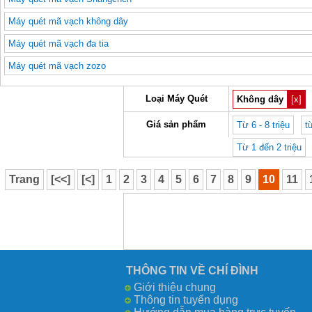
Máy quét mã vạch không dây
Máy quét mã vạch đa tia
Máy quét mã vạch zozo
Loại Máy Quét
Không dây
[x]
Giá sản phẩm
Từ 6 - 8 triệu
t
Từ 1 đến 2 triệu
Trang
[<<]
[<]
1
2
3
4
5
6
7
8
9
10
11
THÔNG TIN VỀ CHÍ ĐÌNH
Giới thiệu chung
Thông tin tuyển dụng