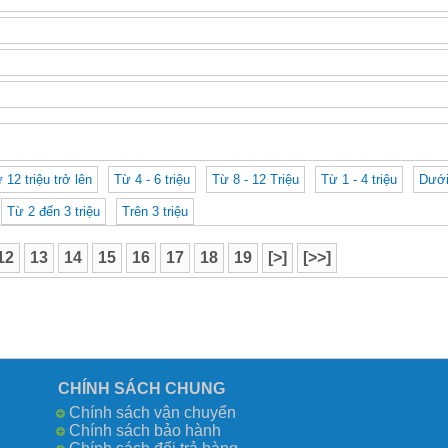
ừ 12 triệu trở lên
Từ 4 - 6 triệu
Từ 8 - 12 Triệu
Từ 1 - 4 triệu
Dưới
Từ 2 đến 3 triệu
Trên 3 triệu
12
13
14
15
16
17
18
19
[>]
[>>]
CHÍNH SÁCH CHUNG
Chính sách vận chuyển
Chính sách bảo hành