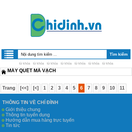
từ khóa
từ khóa
từ khóa
từ khóa
từ khóa
từ khóa
từ khóa
MÁY QUÉT MÃ VẠCH
Trang
[<<]
[<]
1
2
3
4
5
6
7
8
9
10
11
12
13
14
15
[>]
[>>]
THÔNG TIN VỀ CHÍ ĐÌNH
Giới thiệu chung
Thông tin tuyển dụng
Hướng dẫn mua hàng trực tuyến
Tin tức