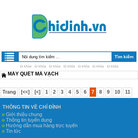
từ khóa
từ khóa
từ khóa
từ khóa
từ khóa
từ khóa
từ khóa
MÁY QUÉT MÃ VẠCH
Trang
[<<]
[<]
1
2
3
4
5
6
7
8
9
10
11
12
13
14
15
16
[>]
[>>]
THÔNG TIN VỀ CHÍ ĐÌNH
Giới thiệu chung
Thông tin tuyển dụng
Hướng dẫn mua hàng trực tuyến
Tin tức