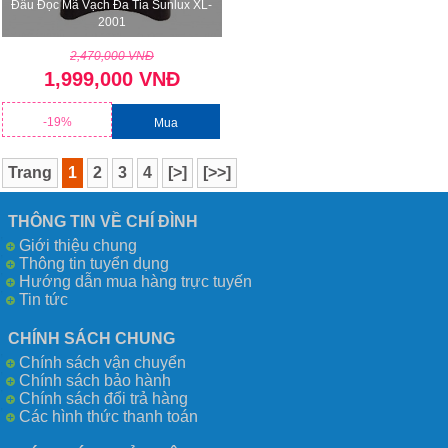
Đầu Đọc Mã Vạch Đa Tia Sunlux XL-
2001
2,470,000 VNĐ
1,999,000 VNĐ
-19%
Mua
Trang
1
2
3
4
[>]
[>>]
THÔNG TIN VỀ CHÍ ĐÌNH
Giới thiệu chung
Thông tin tuyển dụng
Hướng dẫn mua hàng trực tuyến
Tin tức
CHÍNH SÁCH CHUNG
Chính sách vận chuyển
Chính sách bảo hành
Chính sách đổi trả hàng
Các hình thức thanh toán