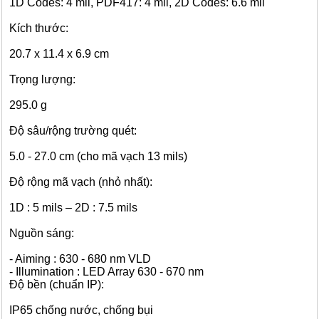
1D Codes: 4 mil, PDF417: 4 mil, 2D Codes: 6.6 mil
Kích thước:
20.7 x 11.4 x 6.9 cm
Trọng lượng:
295.0 g
Độ sâu/rộng trường quét:
5.0 - 27.0 cm (cho mã vạch 13 mils)
Độ rộng mã vạch (nhỏ nhất):
1D : 5 mils – 2D : 7.5 mils
Nguồn sáng:
- Aiming : 630 - 680 nm VLD
- Illumination : LED Array 630 - 670 nm
Độ bền (chuẩn IP):
IP65 chống nước, chống bụi