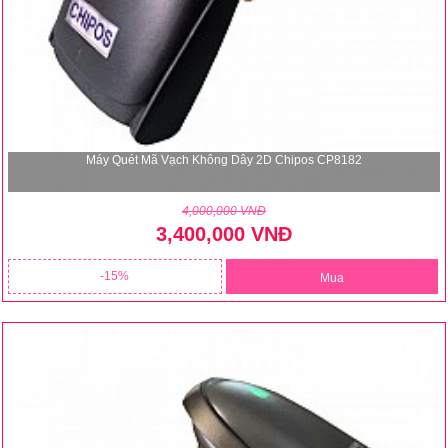
Máy Quét Mã Vạch Không Dây 2D Chipos CP8182
4,000,000 VNĐ
3,400,000 VNĐ
15
Mua