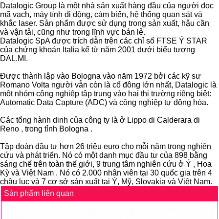
Datalogic Group là một nhà sản xuất hàng đầu của người đọc
mã vạch, máy tính di động, cảm biến, hệ thống quan sát và
khắc laser. Sản phẩm được sử dụng trong sản xuất, hậu cần
và vận tải, cũng như trong lĩnh vực bán lẻ.
Datalogic SpA được trích dẫn trên các chỉ số FTSE Ý STAR
của chứng khoán Italia kể từ năm 2001 dưới biểu tượng
DAL.MI.
Được thành lập vào Bologna vào năm 1972 bởi các kỹ sư
Romano Volta người vẫn còn là cổ đông lớn nhất, Datalogic là
một nhóm công nghiệp tập trung vào hai thị trường riêng biệt:
Automatic Data Capture (ADC) và công nghiệp tự động hóa.
Các tổng hành dinh của công ty là ở Lippo di Calderara di
Reno , trong tỉnh Bologna .
Tập đoàn đầu tư hơn 26 triệu euro cho mỗi năm trong nghiên
cứu và phát triển. Nó có một danh mục đầu tư của 898 bằng
sáng chế trên toàn thế giới, 9 trung tâm nghiên cứu ở Ý , Hoa
Kỳ và Việt Nam . Nó có 2.000 nhân viên tại 30 quốc gia trên 4
châu lục và 7 cơ sở sản xuất tại Ý, Mỹ, Slovakia và Việt Nam.
Sản phẩm liên quan