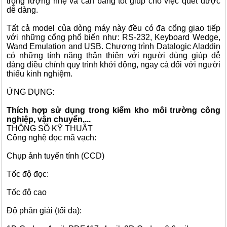
trọng lượng nhẹ và cân bằng tốt giúp cho việc quét được
dễ dàng.
Tất cả model của dòng máy này đều có đa cổng giao tiếp
với những cổng phổ biến như: RS-232, Keyboard Wedge,
Wand Emulation and USB. Chương trình Datalogic Aladdin
có những tính năng thân thiện với người dùng giúp dễ
dàng điều chỉnh quy trình khởi động, ngay cả đối với người
thiếu kinh nghiệm.
ỨNG DỤNG:
Thích hợp sử dụng trong kiểm kho môi trường công
nghiệp, vận chuyển,...
THÔNG SỐ KỸ THUẬT
Công nghệ đọc mã vạch:
Chụp ảnh tuyến tính (CCD)
Tốc độ đọc:
Tốc độ cao
Độ phân giải (tối đa):