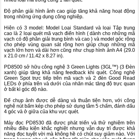
Độ phân giải hình ảnh cao giúp tăng khả năng hoạt động
trong những ứng dụng công nghiệp.
Hiện có 3 model: Model Loại Standard và loại Tập trung
cao là 2 loại quét mã vạch điển hình ( dành cho những mã
vạch có độ phân giải trung bình và cao ) và model góc rộng
cho phép vùng quan sát rộng hơn giúp chụp những mã
vạch lớn hơn và dài hơn cũng như chụp hình ảnh A4 (29.0
x 21.0 cm / 11.42 x 8.27 in).
PD8500 sở hữu công nghệ 3 Green Lights (3GL™) (3 Đèn
xanh) giúp tăng khả năng feedback khi quét. Công nghệ
Green Spot trực tiếp trên mã vạch và 2 đèn Good Read
LEDs ở phía trên và dưới của nhãn mác tăng độ trực quan
ở bất kì góc độ nào.
Để chụp ảnh được dễ dàng và thuận tiện hơn, với công
nghệ nút bấm kép cho phép sử dụng tâm 5 chấm, đánh dấu
4 góc và ở giữa của khu vực quét.
Máy đọc PD8530 đã được phát triển và thử nghiệm trên
nhiều điều kiện khắc nghiệt nhưng vẫn duy trì được khả
năng đọc tuyệt vời mà không hề có chút suy giảm nào. Với