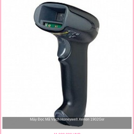
Máy Đọc Mã Vạch Honeywell Xenon 1902Gsr