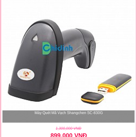
Máy Quét Mã Vạch Shangchen SC-830G
1,300,000 VNĐ
899,000 VNĐ