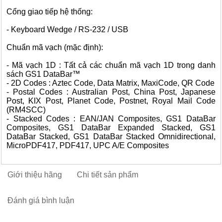
Cổng giao tiếp hệ thống:
- Keyboard Wedge / RS-232 / USB
Chuẩn mã vạch (mặc định):
- Mã vạch 1D : Tất cả các chuẩn mã vạch 1D trong danh
sách GS1 DataBar™
- 2D Codes : Aztec Code, Data Matrix, MaxiCode, QR Code
- Postal Codes : Australian Post, China Post, Japanese
Post, KIX Post, Planet Code, Postnet, Royal Mail Code
(RM4SCC)
- Stacked Codes : EAN/JAN Composites, GS1 DataBar
Composites, GS1 DataBar Expanded Stacked, GS1
DataBar Stacked, GS1 DataBar Stacked Omnidirectional,
MicroPDF417, PDF417, UPC A/E Composites
Giới thiệu hãng
Chi tiết sản phẩm
Đánh giá bình luận