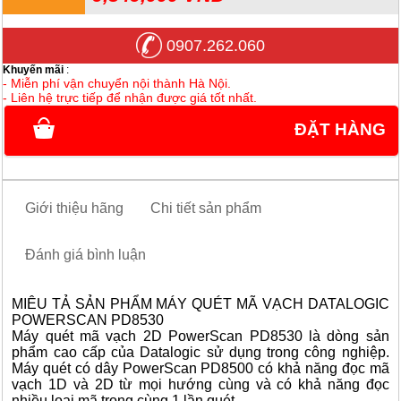
0907.262.060
Khuyến mãi
:
- Miễn phí vận chuyển nội thành Hà Nội.
- Liên hệ trực tiếp để nhận được giá tốt nhất.
ĐẶT HÀNG
Giới thiệu hãng
Chi tiết sản phẩm
Đánh giá bình luận
MIÊU TẢ SẢN PHẨM MÁY QUÉT MÃ VẠCH DATALOGIC
POWERSCAN PD8530
Máy quét mã vạch 2D PowerScan PD8530 là dòng sản
phẩm cao cấp của Datalogic sử dụng trong công nghiệp.
Máy quét có dây PowerScan PD8500 có khả năng đọc mã
vạch 1D và 2D từ mọi hướng cùng và có khả năng đọc
nhiều loại mã trong cùng 1 lần quét.