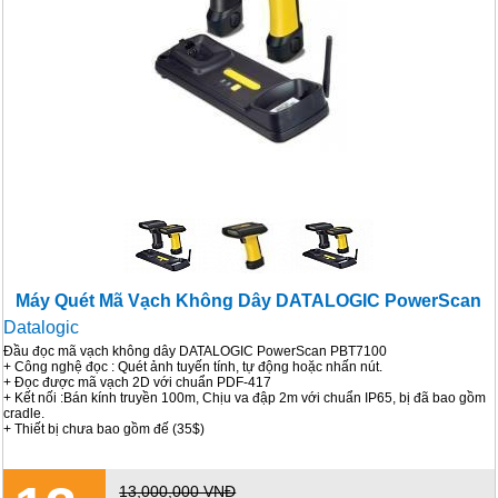
Máy Quét Mã Vạch Không Dây DATALOGIC PowerScan
Datalogic
PBT7100
Đầu đọc mã vạch không dây DATALOGIC PowerScan PBT7100
+ Công nghệ đọc : Quét ảnh tuyến tính, tự động hoặc nhấn nút.
+ Đọc được mã vạch 2D với chuẩn PDF-417
+ Kết nối :Bán kính truyền 100m, Chịu va đập 2m với chuẩn IP65, bị đã bao gồm
cradle.
+ Thiết bị chưa bao gồm đế (35$)
13,000,000 VNĐ