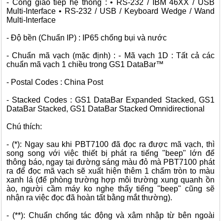
- Cổng giao tiếp hệ thống : • RS-232 / IBM 46XX / USB
Multi-Interface • RS-232 / USB / Keyboard Wedge / Wand
Multi-Interface
- Độ bền (Chuẩn IP) : IP65 chống bụi và nước
- Chuẩn mã vạch (mặc định) : - Mã vạch 1D : Tất cả các
chuẩn mã vạch 1 chiều trong GS1 DataBar™
- Postal Codes : China Post
- Stacked Codes : GS1 DataBar Expanded Stacked, GS1
DataBar Stacked, GS1 DataBar Stacked Omnidirectional
Chú thích:
- (*): Ngay sau khi PBT7100 đã đọc ra được mã vạch, thì
song song với việc thiết bị phát ra tiếng "beep" lớn để
thông báo, ngay tại đường sáng màu đỏ mà PBT7100 phát
ra để đọc mã vạch sẽ xuất hiện thêm 1 chấm tròn to màu
xanh lá (để phòng trường hợp môi trường xung quanh ồn
ào, người cầm máy ko nghe thấy tiếng "beep" cũng sẽ
nhận ra việc đọc đã hoàn tất bằng mắt thường).
- (**): Chuẩn chống tác động và xâm nhập từ bên ngoài