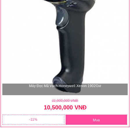
Máy Đọc Mã Vạch Honeywell Xenon 1902Gsr
11,900,000 VNĐ
10,500,000 VNĐ
11
Mua