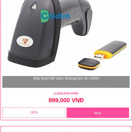
Máy Quét Mã Vạch Shangchen SC-830G
1,300,000 VNĐ
899,000 VNĐ
30
Mua