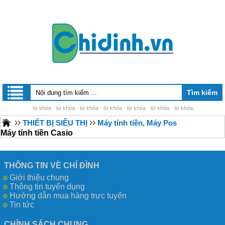
từ khóa
từ khóa
từ khóa
từ khóa
từ khóa
từ khóa
từ khóa
THIẾT BỊ SIÊU THỊ
Máy tính tiền, Máy Pos
Máy tính tiền Casio
THÔNG TIN VỀ CHÍ ĐÌNH
Giới thiệu chung
Thông tin tuyển dụng
Hướng dẫn mua hàng trực tuyến
Tin tức
CHÍNH SÁCH CHUNG