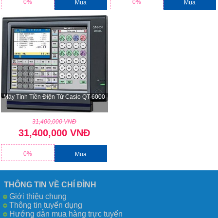
0%
0%
Mua
Mua
Máy Tính Tiền Điện Tử Casio QT-6000
31,400,000 VNĐ
31,400,000 VNĐ
0%
Mua
THÔNG TIN VỀ CHÍ ĐÌNH
Giới thiệu chung
Thông tin tuyển dụng
Hướng dẫn mua hàng trực tuyến