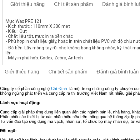
Giới thiệu hãng
Chi tiết sản phẩm
Đánh giá bình lu
Mực Wax PRE 121
- Kich thước : 110mm X 300 met
- Kiểu : Out
- Chất liệu tốt, mực in ra bền chắc
- Phù hợp in chất liệu giấy, hoặc in trên chất liệu PVC với độ chịu nư
- Độ bền: Lấy móng tay rũi nhẹ không bong không nhòe, kỳ thật mạn
lên.
- Máy in phù hợp: Godex, Zebra, Antech ...
Giới thiệu hãng
Chi tiết sản phẩm
Đánh giá bình luận
Công ty cổ phần công nghệ
Chí Đình
là một trong những công ty chuyên cu
không ngừng phát triển và cung cấp ra thị trường Việt Nam rất nhiều giải phá
Lãnh vực hoạt động:
Cung cấp giải pháp ứng dụng liên quan đến các ngành bán lẻ, nhà hàng, khách
Phân phối các thiết bị từ các nhãn hiệu nêu trên thông qua hệ thống đại lý p
Tư vấn đào tạo ứng dụng mã vạch, nhân sự, tổ chức bộ máy nhân sự, tư vấn
Đội ngũ: