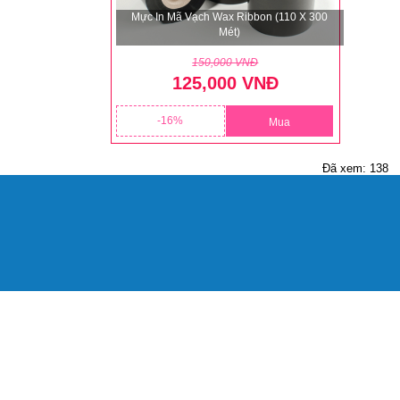
Mực In Mã Vạch Wax Ribbon (110 X 300
Mét)
150,000 VNĐ
125,000 VNĐ
16
Mua
Đã xem: 138
HH Công Nghệ Số Chí Đình GPKD