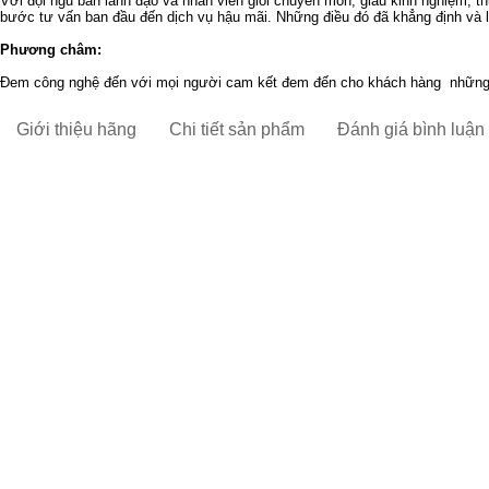
Với đội ngũ ban lãnh đạo và nhân viên giỏi chuyên môn, giàu kinh nghiệm, 
bước tư vấn ban đầu đến dịch vụ hậu mãi. Những điều đó đã khẳng định và là
Phương châm:
Đem công nghệ đến với mọi người cam kết đem đến cho khách hàng những thi
Giới thiệu hãng
Chi tiết sản phẩm
Đánh giá bình luận