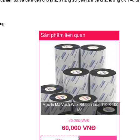
 đã làm tốt và đem đến cho khách hàng sự yên tâm về chất lượng dịch vụ từ
ng.
Sản phẩm liên quan
Mực In Mã Vạch Wax Ribbon Loại 110 X 100
Mét
75,000 VNĐ
60,000 VNĐ