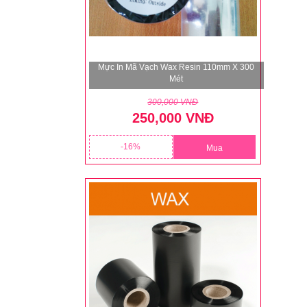
Mực In Mã Vạch Wax Resin 110mm X 300
Mét
300,000 VNĐ
250,000 VNĐ
16
Mua