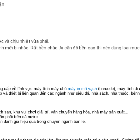
ận
ớc và chịu nhiệt vừa phải.
h mới bị nhòe. Rất bền chắc. Ai cần độ bền cao thì nên dùng loại mực
ng cấp về lĩnh vực máy tính máy chủ
máy in mã vạch
(barcode), máy tính di
p và thiết bị liên quan đến các ngành như siêu thị, nhà sách, nhà thuốc, bện
 sạn, khu vui chơi giải trí, vận chuyển hàng hóa, nhà máy sản xuất...
hân phối trên cả nước.
 đánh giá hiệu quả trong chuyên ngành bán lẻ.