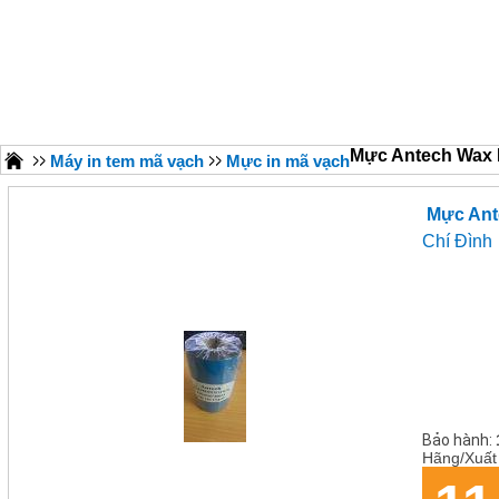
Mực Antech Wax 
Máy in tem mã vạch
Mực in mã vạch
Mực Ant
Chí Đình
Bảo hành:
Hãng/Xuất