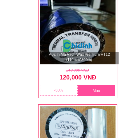
Mực In Mã Vạch Wax Premium HT12
(110mm*300m)
240,000 VNĐ
120,000 VNĐ
50
Mua