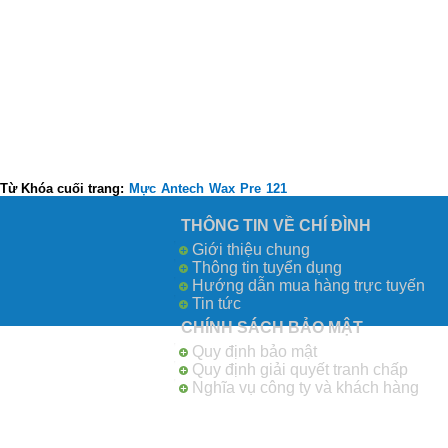
Từ Khóa cuối trang:
Mực
Antech
Wax
Pre
121
THÔNG TIN VỀ CHÍ ĐÌNH
Giới thiệu chung
Thông tin tuyển dụng
Hướng dẫn mua hàng trực tuyến
Tin tức
CHÍNH SÁCH BẢO MẬT
Quy định bảo mật
Quy định giải quyết tranh chấp
Nghĩa vụ công ty và khách hàng