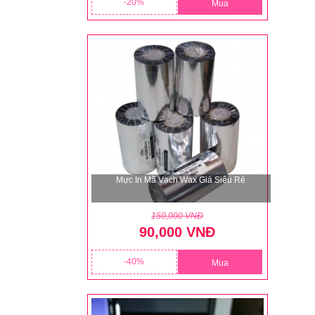
20
Mua
Mực In Mã Vạch Wax Giá Siêu Rẻ
150,000 VNĐ
90,000 VNĐ
40
Mua