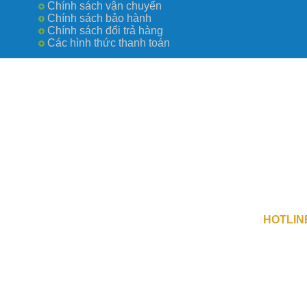
Chính sách vận chuyển
Chính sách bảo hành
Chính sách đổi trả hàng
Các hình thức thanh toán
Công Ty TN
số 0109730
Địa Chỉ 1 
Địa Chỉ 2 :
HOTLIN