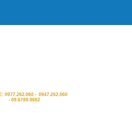
HH Công Nghệ Số Chí Đình GPKD
011 Sở KH & ĐT Thành phố Hà Nội
:Số 337 Đường Trường Chinh, Quận
Thanh Xuân, TP Hà Nội.
 Ngõ 8 Bàu cát 2, Phường 12,Q. Tân
Bình . HCM
E:
0977.262.060 - 0947.262.060
-
09.6789.9882