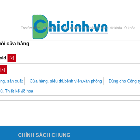
từ khóa
từ khóa
từ khóa
từ khóa
từ khóa
từ khóa
từ khóa
ỗi cửa hàng
old
[x]
[x]
ng, sản xuất
Cửa hàng, siêu thị,bệnh viện,văn phòng
Dùng cho Công t
, Thiết kế đồ họa
CHÍNH SÁCH CHUNG