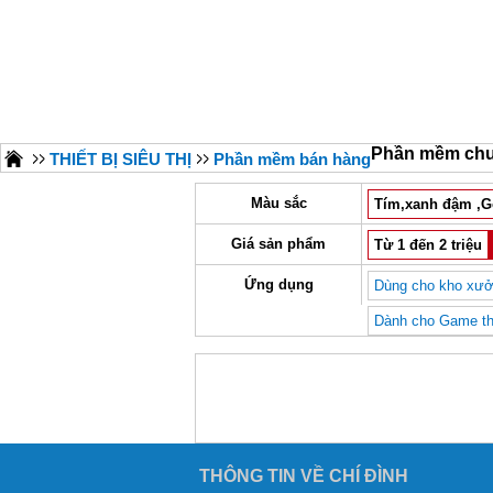
Phần mềm chu
THIẾT BỊ SIÊU THỊ
Phần mềm bán hàng
Màu sắc
Tím,xanh đậm ,G
Giá sản phẩm
Từ 1 đến 2 triệu
Ứng dụng
Dùng cho kho xưở
Dành cho Game thủ
THÔNG TIN VỀ CHÍ ĐÌNH