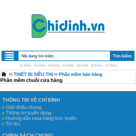
từ khóa
từ khóa
từ khóa
từ khóa
từ khóa
từ khóa
từ khóa
THIẾT BỊ SIÊU THỊ
Phần mềm bán hàng
Phần mềm chuỗi cửa hàng
THÔNG TIN VỀ CHÍ ĐÌNH
Giới thiệu chung
Thông tin tuyển dụng
Hướng dẫn mua hàng trực tuyến
Tin tức
CHÍNH SÁCH CHUNG