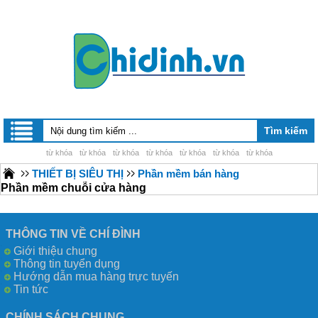
từ khóa
từ khóa
từ khóa
từ khóa
từ khóa
từ khóa
từ khóa
THIẾT BỊ SIÊU THỊ
Phần mềm bán hàng
Phần mềm chuỗi cửa hàng
THÔNG TIN VỀ CHÍ ĐÌNH
Giới thiệu chung
Thông tin tuyển dụng
Hướng dẫn mua hàng trực tuyến
Tin tức
CHÍNH SÁCH CHUNG