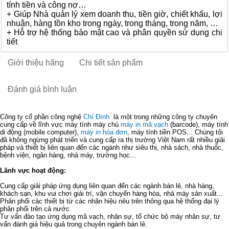
tính tiền và công nợ…
+ Giúp Nhà quản lý xem doanh thu, tiền giờ, chiết khấu, lợi
nhuận, hàng tồn kho trong ngày, trong tháng, trong năm, …
+ Hỗ trợ hệ thống bảo mật cao và phân quyền sử dụng chi
tiết
Giới thiệu hãng
Chi tiết sản phẩm
Đánh giá bình luận
Công ty cổ phần công nghệ
Chí Đình
là một trong những công ty chuyên
cung cấp về lĩnh vực máy tính máy chủ
máy in mã vạch
(barcode), máy tính
di động (mobile computer),
máy in hóa đơn
, máy tính tiền POS... Chúng tôi
đã không ngừng phát triển và cung cấp ra thị trường Việt Nam rất nhiều giải
pháp và thiết bị liên quan đến các ngành như siêu thị, nhà sách, nhà thuốc,
bệnh viện, ngân hàng, nhà máy, trường học...
Lãnh vực hoạt động:
Cung cấp giải pháp ứng dụng liên quan đến các ngành bán lẻ, nhà hàng,
khách sạn, khu vui chơi giải trí, vận chuyển hàng hóa, nhà máy sản xuất...
Phân phối các thiết bị từ các nhãn hiệu nêu trên thông qua hệ thống đại lý
phân phối trên cả nước.
Tư vấn đào tạo ứng dụng mã vạch, nhân sự, tổ chức bộ máy nhân sự, tư
vấn đánh giá hiệu quả trong chuyên ngành bán lẻ.