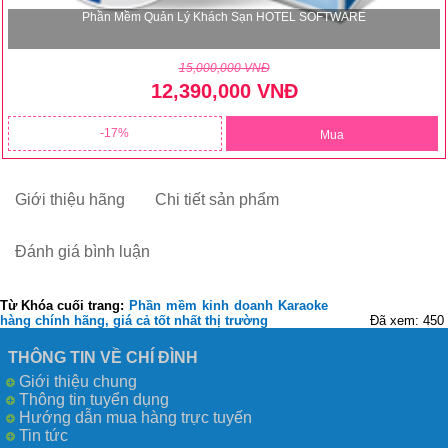
Phần Mềm Quản Lý Khách Sạn HOTEL SOFTWARE
15,000,000 VNĐ
12,390,000 VNĐ
17
Mua
Giới thiệu hãng
Chi tiết sản phẩm
Đánh giá bình luận
Từ Khóa cuối trang:
Phần
mềm
kinh
doanh
Karaoke
hàng chính hãng, giá cả tốt nhất thị trường
Đã xem: 450
THÔNG TIN VỀ CHÍ ĐÌNH
Giới thiệu chung
Thông tin tuyển dụng
Hướng dẫn mua hàng trực tuyến
Tin tức