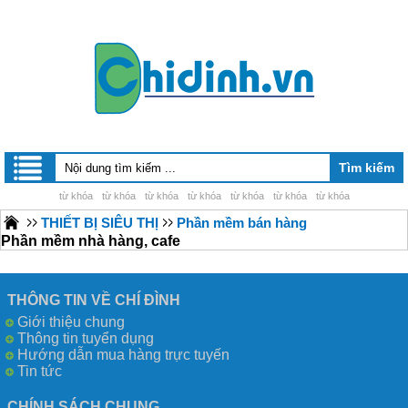
từ khóa
từ khóa
từ khóa
từ khóa
từ khóa
từ khóa
từ khóa
THIẾT BỊ SIÊU THỊ
Phần mềm bán hàng
Phần mềm nhà hàng, cafe
THÔNG TIN VỀ CHÍ ĐÌNH
Giới thiệu chung
Thông tin tuyển dụng
Hướng dẫn mua hàng trực tuyến
Tin tức
CHÍNH SÁCH CHUNG