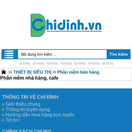
từ khóa
từ khóa
từ khóa
từ khóa
từ khóa
từ khóa
từ khóa
THIẾT BỊ SIÊU THỊ
Phần mềm bán hàng
Phần mềm nhà hàng, cafe
THÔNG TIN VỀ CHÍ ĐÌNH
Giới thiệu chung
Thông tin tuyển dụng
Hướng dẫn mua hàng trực tuyến
Tin tức
CHÍNH SÁCH CHUNG