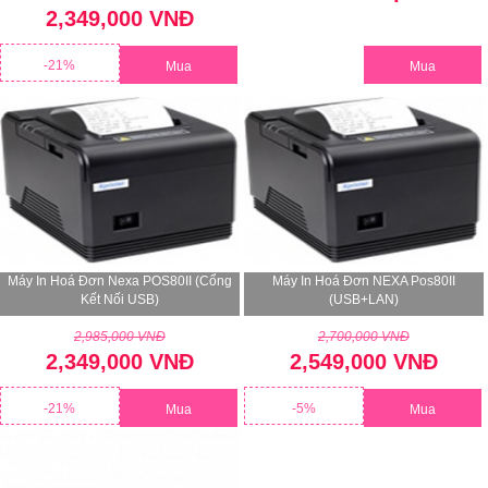
2,349,000 VNĐ
-21%
Mua
Mua
Máy In Hoá Đơn Nexa POS80II (Cổng
Máy In Hoá Đơn NEXA Pos80II
Kết Nối USB)
(USB+LAN)
2,985,000 VNĐ
2,700,000 VNĐ
2,349,000 VNĐ
2,549,000 VNĐ
-21%
-5%
Mua
Mua