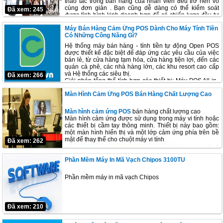
thao tác trong bán hàng của nhân viên đều trở nên vô
cùng đơn giản . Bạn cũng dễ dàng có thể kiểm soát
Đã xem: 245
được tình hình kinh doanh hơn để có chiến lược đầu tư
cụ thể nhằm gia tăng lợi nhuận cho mô hình kinh doanh
Máy Bán Hàng Cảm Ứng POS Dành Cho Máy Tính Tiền
của mình.
Có Những Công Năng Gì?
Tính năng ưu việt của màn hình cảm ứng Pos:
Hệ thống máy bán hàng - tính tiền tự động Open POS
Dễ sử dụng, chính xác, tin cậy.
được thiết kế đặc biệt để đáp ứng các yêu cầu của việc
Tốc độ giao dịch nhanh, tăng chất lượng phục vụ.
bán lẻ, từ cửa hàng tạm hóa, cửa hàng tiện lợi, đến các
Tính tiện dụng cao.
quán cà phê, các nhà hàng lớn, các khu resort cao cấp
Tăng hiệu quả làm việc, nâng cao hiệu suất bán hàng.
và Hệ thống các siêu thị.
Đã xem: 266
Giải pháp tổng thể tích hợp các thiết bị: Máy POS All-in-
one, các thiết bị bán hàng ngoại vi: Máy in Phiếu tính
Màn Hình Cảm Ứng POS Bán Hàng Chất Lượng Cao
tiền,
Màn hình cảm ứng
, Đầu đọc thẻ từ, Đầu đọc mã
vạch, Máy in Mã vạch, Két tiền tự động, Thiết bị hiển thị
mang nhãn hiệu nổi tiếng, phần mềm và các dịch vụ đi
Màn hình cảm ứng POS
bán hàng chất lượng cao
kèm, đáp ứng mọi yêu cầu của quý khách.
Màn hình cảm ứng được sử dụng trong máy vi tính hoặc
các thiết bị cầm tay thông minh. Thiết bị này bao gồm:
một màn hình hiển thị và một lớp cảm ứng phía trên bề
mặt để thay thế cho chuột máy vi tính
Đã xem: 262
Phần Mềm Máy In Mã Vạch Chipos 3100TU
Phần mềm máy in mã vạch Chipos
Đã xem: 210