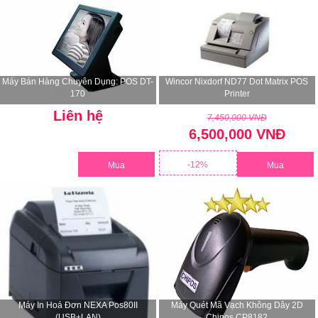
Máy Bán Hàng Chuyên Dụng: POS DT-
Wincor Nixdorf ND77 Dot Matrix POS
170
Printer
Liên hệ
7,450,000 VNĐ
6,500,000 VNĐ
-12%
Mua
Mua
Máy In Hoá Đơn NEXA Pos80II
Máy Quét Mã Vạch Không Dây 2D
(USB+LAN)
Chipos CP8182