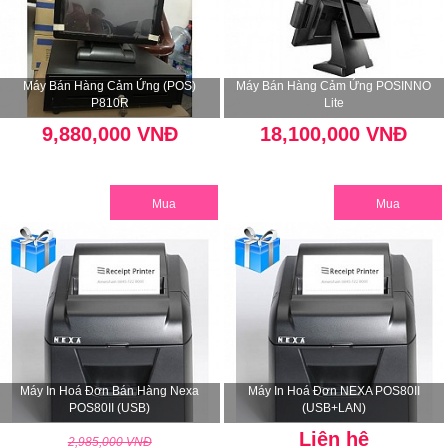
Máy Bán Hàng Cảm Ứng (POS)
Máy Bán Hàng Cảm Ứng POSINNO
P810R
Lite
9,880,000 VNĐ
18,100,000 VNĐ
Mua
Mua
Máy In Hoá Đơn Bán Hàng Nexa
Máy In Hoá Đơn NEXA POS80II
POS80II (USB)
(USB+LAN)
Liên hệ
2,985,000 VNĐ