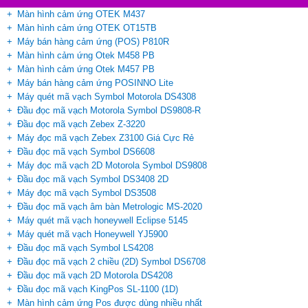
khiển thiết bị điện tử chỉ bằng cách chạm vào các biểu
Màn hình cảm ứng OTEK M437
Màn Hình Hiển Thị Giá Wincor Nixdorf BA63
tượng và đường dẫn trên màn hình.
Gía bán:
1,750,000VNĐ
Màn hình cảm ứng OTEK OT15TB
Máy bán hàng cảm ứng (POS) P810R
Màn hình cảm ứng Otek M458 PB
Màn hình cảm ứng Otek M457 PB
Máy bán hàng cảm ứng POSINNO Lite
Máy quét mã vạch Symbol Motorola DS4308
Đầu đọc mã vạch Motorola Symbol DS9808-R
Đầu đọc mã vạch Zebex Z-3220
Máy đọc mã vạch Zebex Z3100 Giá Cực Rẻ
Đầu đọc mã vạch Symbol DS6608
Máy đọc mã vạch 2D Motorola Symbol DS9808
Đầu đọc mã vạch Symbol DS3408 2D
Máy đọc mã vạch Symbol DS3508
Đầu đọc mã vạch âm bàn Metrologic MS-2020
Máy quét mã vạch honeywell Eclipse 5145
Máy quét mã vạch Honeywell YJ5900
Đầu đọc mã vạch Symbol LS4208
Đầu đọc mã vạch 2 chiều (2D) Symbol DS6708
Đầu đọc mã vạch 2D Motorola DS4208
Đầu đọc mã vạch KingPos SL-1100 (1D)
Công nghệ màn hình : Đèn hút chân không
Màn hình cảm ứng Pos được dùng nhiều nhất