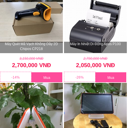
Máy Quét Mã Vạch Không Dây 2D
Máy In Nhiệt Di Động Apos P100
Chipos CP218
3,150,000 VNĐ
2,790,000 VNĐ
2,700,000 VNĐ
2,050,000 VNĐ
-14%
-26%
Mua
Mua