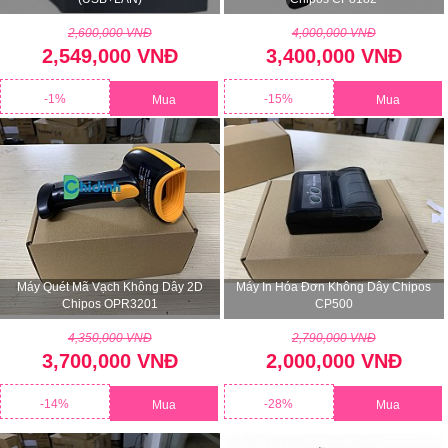
2,600,000 VNĐ
4,000,000 VNĐ
2,549,000 VNĐ
3,400,000 VNĐ
-1%
-15%
Mua
Mua
Máy Quét Mã Vạch Không Dây 2D
Máy In Hóa Đơn Không Dây Chipos
Chipos OPR3201
CP500
4,350,000 VNĐ
2,790,000 VNĐ
3,700,000 VNĐ
2,000,000 VNĐ
-14%
-28%
Mua
Mua