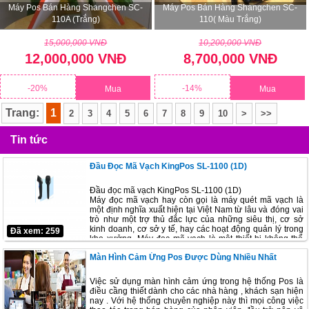
Máy Pos Bán Hàng Shangchen SC-
Máy Pos Bán Hàng Shangchen SC-
110A (trắng)
110( Màu Trắng)
15,000,000 VNĐ
10,200,000 VNĐ
12,000,000 VNĐ
8,700,000 VNĐ
-20%
-14%
Mua
Mua
Trang:
1
2
3
4
5
6
7
8
9
10
>
>>
Tin tức
Đầu Đọc Mã Vạch KingPos SL-1100 (1D)
Đầu đọc mã vạch KingPos SL-1100 (1D)
Máy đọc mã vạch hay còn gọi là máy quét mã vạch là
một định nghĩa xuất hiện tại Việt Nam từ lâu và đóng vai
trò như một trợ thủ đắc lực của những siêu thị, cơ sở
kinh doanh, cơ sở y tế, hay các hoạt động quản lý trong
Đã xem: 259
kho xưởng. Máy đọc mã vạch là một thiết bị không thể
thiếu được trong tất cả các lĩnh vực kinh doanh hiện nay.
Màn Hình Cảm Ứng Pos Được Dùng Nhiều Nhất
Việc sử dụng màn hình cảm ứng trong hệ thống Pos là
điều cầng thiết dành cho các nhà hàng , khách sạn hiện
nay . Với hệ thống chuyên nghiệp này thì mọi công việc