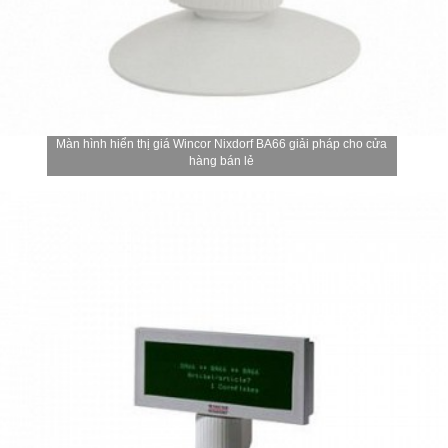
Màn hình hiển thị giá Wincor Nixdorf BA66 giải pháp cho cửa
hàng bán lẻ