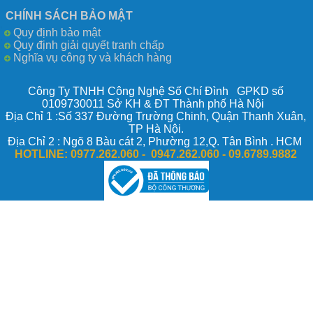
CHÍNH SÁCH BẢO MẬT
Quy định bảo mật
Quy định giải quyết tranh chấp
Nghĩa vụ công ty và khách hàng
Công Ty TNHH Công Nghệ Số Chí Đình GPKD số
0109730011 Sở KH & ĐT Thành phố Hà Nội
Địa Chỉ 1 :Số 337 Đường Trường Chinh, Quận Thanh Xuân,
TP Hà Nội.
Địa Chỉ 2 : Ngõ 8 Bàu cát 2, Phường 12,Q. Tân Bình . HCM
HOTLINE:
0977.262.060 - 0947.262.060 -
09.6789.9882