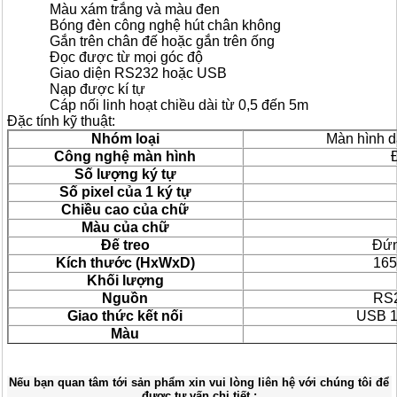
Màu xám trắng và màu đen
Bóng đèn công nghệ hút chân không
Gắn trên chân đế hoặc gắn trên ống
Đọc được từ mọi góc độ
Giao diện RS232 hoặc USB
Nạp được kí tự
Cáp nối linh hoạt chiều dài từ 0,5 đến 5m
Đặc tính kỹ thuật:
Nhóm loại
Màn hình d
Công nghệ màn hình
Số lượng ký tự
Số pixel của 1 ký tự
Chiều cao của chữ
Màu của chữ
Đế treo
Đứn
Kích thước (HxWxD)
16
Khối lượng
Nguồn
RS2
Giao thức kết nối
USB 1
Màu
Nếu bạn quan tâm tới sản phẩm xin vui lòng liên hệ với chúng tôi để
được tư vấn chi tiết :