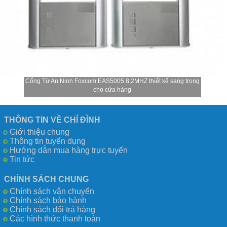
Cổng Từ An Ninh Foxcom EAS5005 8,2MHZ thiết kế sang trọng
cho cửa hàng
THÔNG TIN VỀ CHÍ ĐÌNH
Giới thiệu chung
Thông tin tuyển dụng
Hướng dẫn mua hàng trực tuyến
Tin tức
CHÍNH SÁCH CHUNG
Chính sách vận chuyển
Chính sách bảo hành
Chính sách đổi trả hàng
Các hình thức thanh toán