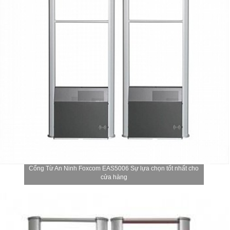
Cổng Từ An Ninh Foxcom EAS5006 Sự lựa chọn tốt nhất cho
cửa hàng