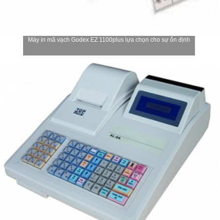
Máy in mã vạch Godex EZ 1100plus lựa chọn cho sự ổn định