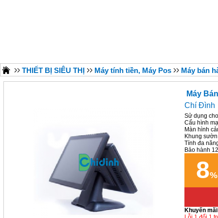
THIẾT BỊ SIÊU THỊ
Máy tính tiền, Máy Pos
Máy bán h
Máy Bán
Chí Đình
Sử dụng cho 
Cấu hình mạ
Màn hình cảm
Khung sườn c
Tính đa năng,
Bảo hành 12
8
Khuyến mãi
Lỗi 1 đổi 1 