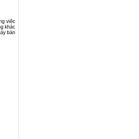
ng việc
ng khác
máy bán