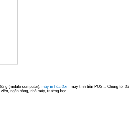
 động (mobile computer),
máy in hóa đơn
, máy tính tiền POS... Chúng tôi đã
h viện, ngân hàng, nhà máy, trường học...