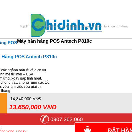
từ khóa
từ khóa
từ khóa
từ khóa
từ khóa
từ khóa
từ khóa
Máy bán hàng POS Antech P810c
àng POS
 Hàng POS Antech P810c
các ngành bán lẻ và dịch vụ
nh mẽ từ Intel – USA.
 ứng, xoay gập linh hoạt.
hống trầy, chống rung cực tốt.
 vừa làm việc vừa giải trí.
 tháng
14,840,000 VNĐ
13,650,000 VNĐ
0907.262.060
:
ĐẶT HÀ
trong vòng 7 ngày