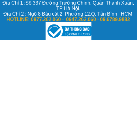
Địa Chỉ 1 :Số 337 Đường Trường Chinh, Quận Thanh Xuân,
TP Hà Nội.
Địa Chỉ 2 : Ngõ 8 Bàu cát 2, Phường 12,Q. Tân Bình . HCM
HOTLINE:
0977.262.060 - 0947.262.060 -
09.6789.9882