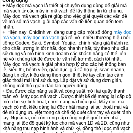
Công dụng
+ Máy đọc mã vạch là thiết bị chuyên dụng dùng để giải mã
mã vạch từ các máy in mã vạch để lấy thông tin từ chúng.
Máy đọc mã vạch giá rẻ giúp cho việc giải quyết các vấn đề
về mã số mã vạch, giải đáp các vấn đề liên quan đến tem
nhãn.
+ Hiện nay Chidinh.vn đang cung cấp một số dòng
máy đọc
mã vạch
,
máy đọc mã vạch
giá rẻ, với nhiều thương hiệu nổi
tiếng: Godex, Saki, Symbol, Youjie...chính hãng giá thành rẻ,
cho chất lượng in tốt nhất, đọc nhanh nhất, tùy theo nhu cầu
sử dụng và mô hình kinh doanh các khách hàng có thể liên
hệ với chúng tôi để được tư vấn hỗ trợ một cách tốt nhất.
Máy đọc mã vạch:là giải pháp hợp lý cho các hệ thống bán
lẻ, siêu thị, bệnh viện, giáo dục..giá cả hợp lý, scan nhanh,
đáng tin cậy, kiểu dáng thon gọn, thiết kế tay cầm tạo cảm
giác thoải mái khi sử dụng. Lắp đặt và sử dụng đơn giản,
không mất thời gian đào tạo người dùng
+ Đạt được cấp năng suất và công suất mới tại quầy thanh
toán với Máy đọc mã vạch . Được thiết kế để mang lại cấp độ
mới cho sự linh hoạt, chức năng và hiệu quả, Máy đọc mã
vạch có một kiểu dáng lai độc nhất mang lại sự thoải mái và
dễ sử dụng ưu việt trong cả chế độ quét cầm tay và quét rảnh
tay. Ngoài ra, nó còn cung cấp công nghệ quét mới nhất,
mang lại tốc độ quét kỷ lục cho mã vạch 1D và 2D, cũng như
khả năng thu nạp hình ảnh và chữ ký, đồng thời đọc mã vạch