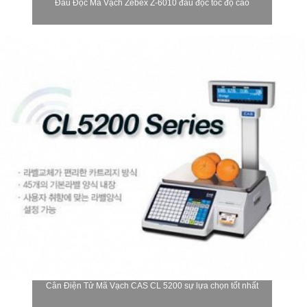
Đầu Đọc Mã Vạch Zebex Z-6010 đầu đọc tốc độ cao
Cân Điện Tử Mã Vạch CAS CL 5200 sự lựa chọn tốt nhất