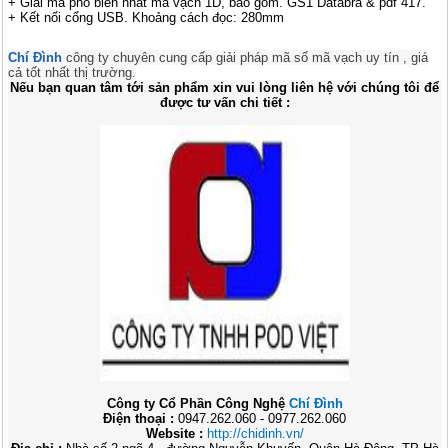
+ Giải mã phổ biến nhất mã vạch 1D, bao gồm. GS1 Databra & pdf 417.
+ Kết nối cổng USB. Khoảng cách đọc: 280mm
Chí Đình
công ty chuyên cung cấp giải pháp mã số mã vạch uy tín , giá
cả tốt nhất thị trường.
Nếu bạn quan tâm tới sản phẩm xin vui lòng liên hệ với chúng tôi để
được tư vấn chi tiết :
Công ty Cổ Phần Công Nghệ
Chí Đình
Điện thoại :
0947.262.060 - 0977.262.060
Website :
http://chidinh.vn/