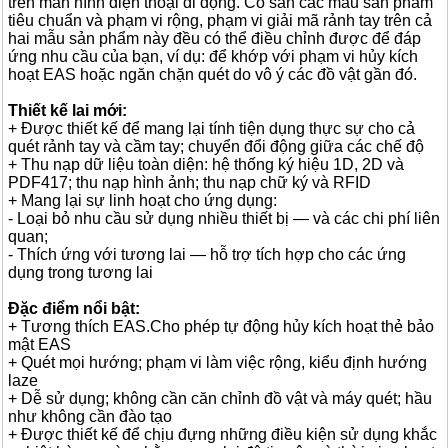
trên màn hình điện thoại di động. Có sẵn các mẫu sản phẩm
tiêu chuẩn và phạm vi rộng, phạm vi giải mã rảnh tay trên cả
hai mẫu sản phẩm này đều có thể điều chỉnh được để đáp
ứng nhu cầu của bạn, ví dụ: để khớp với phạm vi hủy kích
hoạt EAS hoặc ngăn chặn quét do vô ý các đồ vật gần đó.
Thiết kế lai mới:
+ Được thiết kế để mang lại tính tiện dụng thực sự cho cả
quét rảnh tay và cầm tay; chuyển đổi động giữa các chế độ
+ Thu nạp dữ liệu toàn diện: hệ thống ký hiệu 1D, 2D và
PDF417; thu nạp hình ảnh; thu nạp chữ ký và RFID
+ Mang lại sự linh hoạt cho ứng dụng:
- Loại bỏ nhu cầu sử dụng nhiều thiết bị — và các chi phí liên
quan;
- Thích ứng với tương lai — hỗ trợ tích hợp cho các ứng
dụng trong tương lai
Đặc điểm nổi bật:
+ Tương thích EAS.Cho phép tự động hủy kích hoạt thẻ bảo
mật EAS
+ Quét mọi hướng; phạm vi làm việc rộng, kiểu định hướng
laze
+ Dễ sử dụng; không cần căn chỉnh đồ vật và máy quét; hầu
như không cần đào tạo
+ Được thiết kế để chịu đựng những điều kiện sử dụng khắc