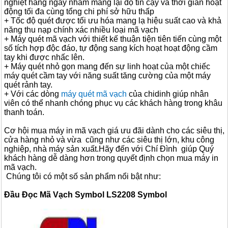
nghiệt hàng ngày nhằm mang lại độ tin cậy và thời gian hoạt
động tối đa cùng tổng chi phí sở hữu thấp
+ Tốc độ quét được tối ưu hóa mang lạ hiệu suất cao và khả
năng thu nạp chính xác nhiều loại mã vạch
+ Máy quét mã vạch với thiết kế thuận tiện tiên tiến cùng một
số tích hợp độc đáo, tự động sang kích hoạt hoạt động cầm
tay khi được nhấc lên.
+ Máy quét nhỏ gọn mang đến sự linh hoạt của một chiếc
máy quét cầm tay với năng suất tăng cường của một máy
quét rảnh tay.
+ Với các dòng
máy quét mã vạch
của chidinh giúp nhân
viên có thể nhanh chóng phục vụ các khách hàng trong khâu
thanh toán.
Cơ hội mua máy in mã vạch giá ưu đãi dành cho các siêu thị,
cửa hàng nhỏ và vừa cũng như các siêu thị lớn, khu công
nghiệp, nhà máy sản xuất.Hãy đến với Chí Đình giúp Quý
khách hàng dễ dàng hơn trong quyết định chọn mua máy in
mã vạch.
Chúng tôi có một số sản phẩm nổi bật như:
Đầu Đọc Mã Vạch Symbol LS2208 Symbol