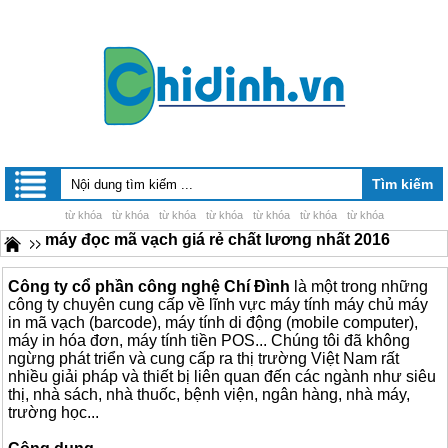
từ khóa
từ khóa
từ khóa
từ khóa
từ khóa
từ khóa
từ khóa
máy đọc mã vạch giá rẻ chất lương nhất 2016
Công ty cổ phần công nghệ Chí Đình
là một trong những
công ty chuyên cung cấp về lĩnh vực máy tính máy chủ máy
in mã vạch (barcode), máy tính di động (mobile computer),
máy in hóa đơn, máy tính tiền POS... Chúng tôi đã không
ngừng phát triển và cung cấp ra thị trường Việt Nam rất
nhiều giải pháp và thiết bị liên quan đến các ngành như siêu
thị, nhà sách, nhà thuốc, bệnh viện, ngân hàng, nhà máy,
trường học...