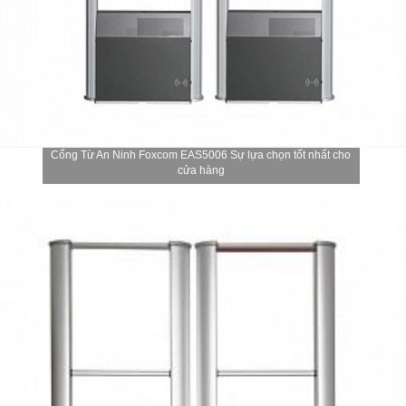
Cổng Từ An Ninh Foxcom EAS5006 Sự lựa chọn tốt nhất cho
cửa hàng