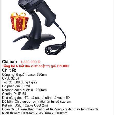
Giá bán:
1,350,000 Đ
Tặng bộ 6 bát đĩa xuất nhật trị giá 199.000
Chi tiết:
Công nghệ quét: Laser 650nm
CPU: 32 bit
Tốc độ: 300 dòng / giây
Độ phân giải: 3 mil
Khoảng cách quét: 0 –250mm
Chuẩn IP: IP 54
Khả năng đọc: Tất cả các chuẩn mã vạch 1D
Độ bền: Chịu được rơi nhiều lần từ độ cao 3m
Kết nối: USB ( Caple USB 2m)
Chân đế: Đi kèm theo máy,quét tự động khi đặt máy lên chân đế
Kích thước: H176mm x W72mm x L100mm