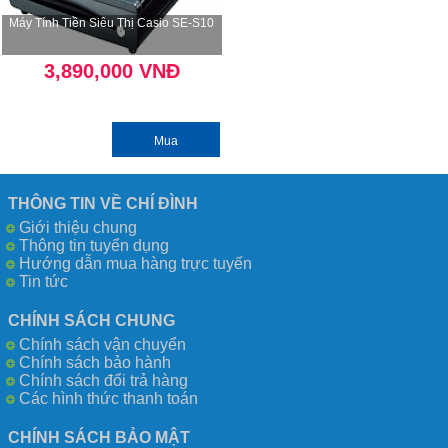
Máy Tính Tiền Siêu Thị Casio SE-S10
3,890,000 VNĐ
Mua
THÔNG TIN VỀ CHÍ ĐÌNH
Giới thiệu chung
Thông tin tuyển dụng
Hướng dẫn mua hàng trực tuyến
Tin tức
CHÍNH SÁCH CHUNG
Chính sách vận chuyển
Chính sách bảo hành
Chính sách đổi trả hàng
Các hình thức thanh toán
CHÍNH SÁCH BẢO MẬT