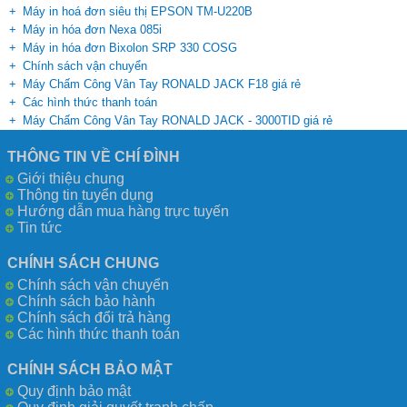
Máy in hoá đơn siêu thị EPSON TM-U220B
Máy in hóa đơn Nexa 085i
Máy in hóa đơn Bixolon SRP 330 COSG
Chính sách vận chuyển
Máy Chấm Công Vân Tay RONALD JACK F18 giá rẻ
Các hình thức thanh toán
Máy Chấm Công Vân Tay RONALD JACK - 3000TID giá rẻ
THÔNG TIN VỀ CHÍ ĐÌNH
Giới thiệu chung
Thông tin tuyển dụng
Hướng dẫn mua hàng trực tuyến
Tin tức
CHÍNH SÁCH CHUNG
Chính sách vận chuyển
Chính sách bảo hành
Chính sách đổi trả hàng
Các hình thức thanh toán
CHÍNH SÁCH BẢO MẬT
Quy định bảo mật