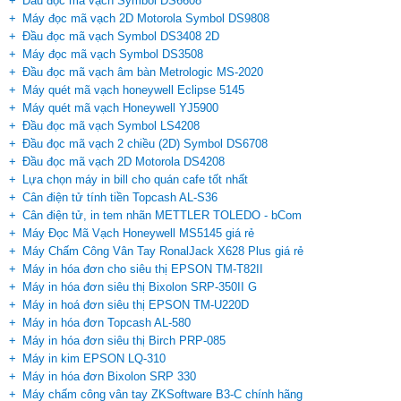
Đầu đọc mã vạch Symbol DS6608
Máy đọc mã vạch 2D Motorola Symbol DS9808
Đầu đọc mã vạch Symbol DS3408 2D
Máy đọc mã vạch Symbol DS3508
Đầu đọc mã vạch âm bàn Metrologic MS-2020
Máy quét mã vạch honeywell Eclipse 5145
Máy quét mã vạch Honeywell YJ5900
Đầu đọc mã vạch Symbol LS4208
Đầu đọc mã vạch 2 chiều (2D) Symbol DS6708
Đầu đọc mã vạch 2D Motorola DS4208
Lựa chọn máy in bill cho quán cafe tốt nhất
Cân điện tử tính tiền Topcash AL-S36
Cân điện tử, in tem nhãn METTLER TOLEDO - bCom
Máy Đọc Mã Vạch Honeywell MS5145 giá rẻ
Máy Chấm Công Vân Tay RonalJack X628 Plus giá rẻ
Máy in hóa đơn cho siêu thị EPSON TM-T82II
Máy in hóa đơn siêu thị Bixolon SRP-350II G
Máy in hoá đơn siêu thị EPSON TM-U220D
Máy in hóa đơn Topcash AL-580
Máy in hóa đơn siêu thị Birch PRP-085
Máy in kim EPSON LQ-310
Máy in hóa đơn Bixolon SRP 330
Máy chấm công vân tay ZKSoftware B3-C chính hãng