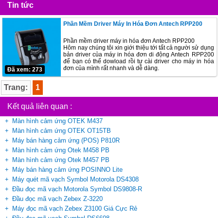
Tin tức
Phần Mềm Driver Máy In Hóa Đơn Antech RPP200
Phần mềm driver máy in hóa đơn Antech RPP200
Hôm nay chúng tôi xin giới thiệu tới tất cả người sử dụng
bản driver của máy in hóa đơn di động Antech RPP200
để bạn có thể dowload rồi tự cài driver cho máy in hóa
đơn của mình rất nhanh và dễ dàng.
Đã xem: 273
Trang:
1
Kết quả liên quan :
Màn hình cảm ứng OTEK M437
Màn hình cảm ứng OTEK OT15TB
Máy bán hàng cảm ứng (POS) P810R
Màn hình cảm ứng Otek M458 PB
Màn hình cảm ứng Otek M457 PB
Máy bán hàng cảm ứng POSINNO Lite
Máy quét mã vạch Symbol Motorola DS4308
Đầu đọc mã vạch Motorola Symbol DS9808-R
Đầu đọc mã vạch Zebex Z-3220
Máy đọc mã vạch Zebex Z3100 Giá Cực Rẻ